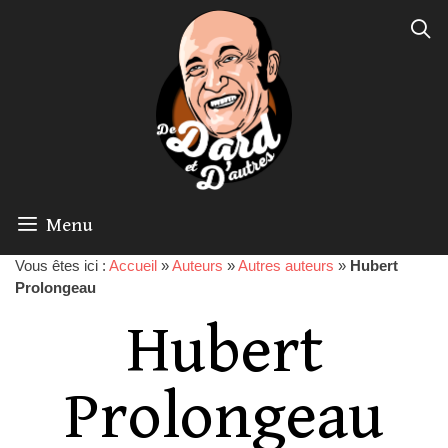
Menu
Vous êtes ici :
Accueil
»
Auteurs
»
Autres auteurs
»
Hubert
Prolongeau
Hubert
Prolongeau