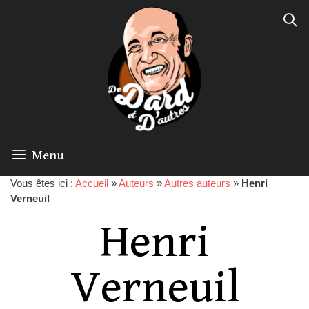
Menu
Vous êtes ici :
Accueil
»
Auteurs
»
Autres auteurs
»
Henri
Verneuil
Henri
Verneuil