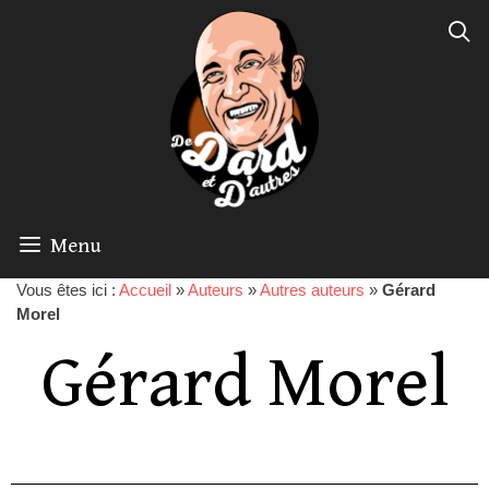
Menu
Vous êtes ici :
Accueil
»
Auteurs
»
Autres auteurs
»
Gérard
Morel
Gérard Morel