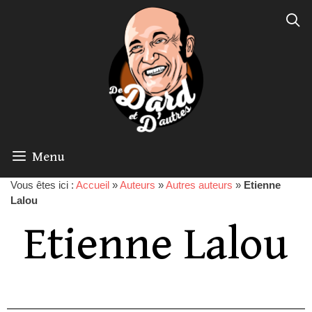
Menu
Vous êtes ici :
Accueil
»
Auteurs
»
Autres auteurs
»
Etienne
Lalou
Etienne Lalou