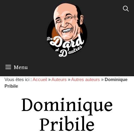
Menu
Vous êtes ici :
Accueil
»
Auteurs
»
Autres auteurs
»
Dominique
Pribile
Dominique
Pribile