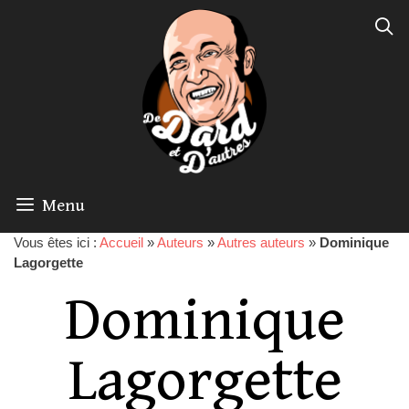
Menu
Vous êtes ici :
Accueil
»
Auteurs
»
Autres auteurs
»
Dominique
Lagorgette
Dominique
Lagorgette