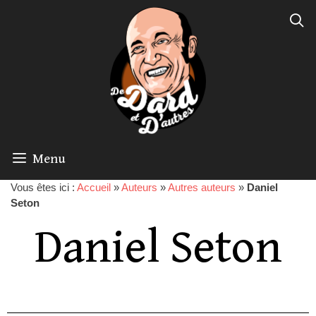
Menu
Vous êtes ici :
Accueil
»
Auteurs
»
Autres auteurs
»
Daniel
Seton
Daniel Seton