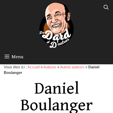
Menu
Vous êtes ici :
Accueil
»
Auteurs
»
Autres auteurs
»
Daniel
Boulanger
Daniel
Boulanger