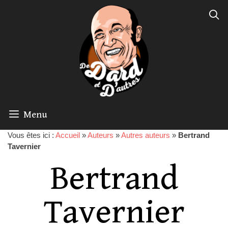
Menu
Vous êtes ici :
Accueil
»
Auteurs
»
Autres auteurs
»
Bertrand
Tavernier
Bertrand
Tavernier