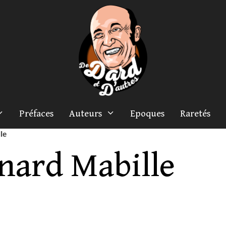
Préfaces
Auteurs
Epoques
Raretés
le
nard Mabille