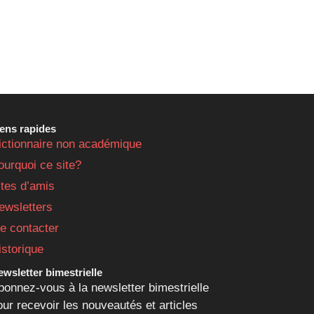
iens rapides
ictionnaire non académique
ourquoi ce site?
ites d’amis
ewsletters
e contacter
istorique
wsletter bimestrielle
bonnez-vous à la newsletter bimestrielle
our recevoir les nouveautés et articles