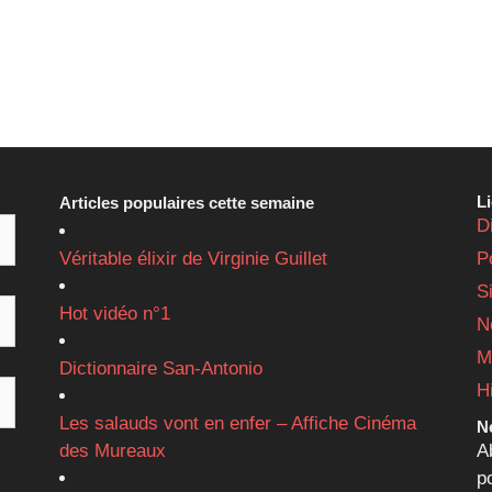
L
Articles populaires cette semaine
D
Véritable élixir de Virginie Guillet
P
S
Hot vidéo n°1
N
M
Dictionnaire San-Antonio
H
Les salauds vont en enfer – Affiche Cinéma
Ne
des Mureaux
A
p