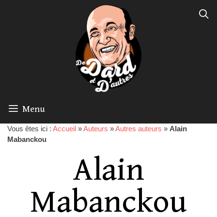
Menu
Vous êtes ici :
Accueil
»
Auteurs
»
Autres auteurs
»
Alain
Mabanckou
Alain
Mabanckou