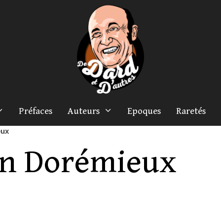
Préfaces
Auteurs
Epoques
Raretés
eux
in Dorémieux