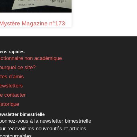
Mystère Magazine n°173
iens rapides
ictionnaire non académique
ourquoi ce site?
ites d’amis
ewsletters
e contacter
istorique
wsletter bimestrielle
bonnez-vous à la newsletter bimestrielle
our recevoir les nouveautés et articles
ncontournables.