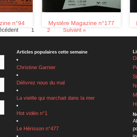
Mystère Magazine n°177
zine n°94
écédent
1
2
Suivant »
L
Articles populaires cette semaine
D
Christine Garnier
P
S
Délivrez nous du mal
N
M
La vieille qui marchait dans la mer
H
Hot vidéo n°1
Ne
A
Le Hérisson n°477
p
i