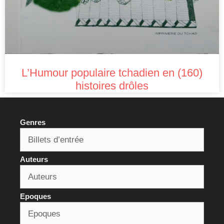
L’Humour populaire tchadien en (160)
histoires drôles
Genres
Auteurs
Epoques