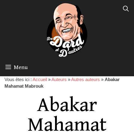
Menu
Vous êtes ici :
Accueil
»
Auteurs
»
Autres auteurs
»
Abakar
Mahamat Mabrouk
Abakar
Mahamat