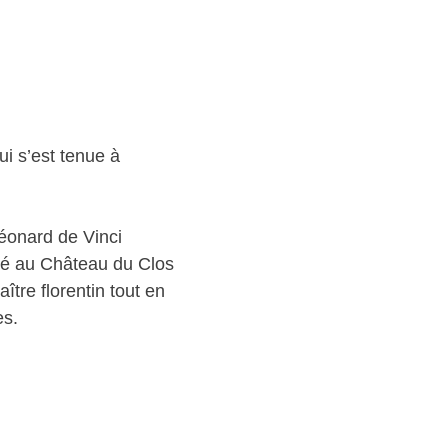
i s’est tenue à
éonard de Vinci
ité au Château du Clos
tre florentin tout en
es.