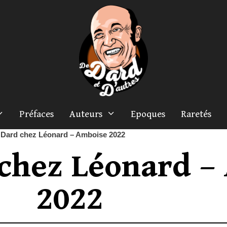
Préfaces
Auteurs
Epoques
Raretés
 Dard chez Léonard – Amboise 2022
 chez Léonard –
2022