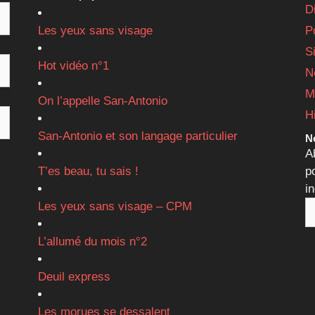
D
Les yeux sans visage
P
S
Hot vidéo n°1
N
M
On l’appelle San-Antonio
H
San-Antonio et son langage particulier
Ne
A
T’es beau, tu sais !
p
i
Les yeux sans visage – CPM
L’allumé du mois n°2
Deuil express
Les morues se dessalent