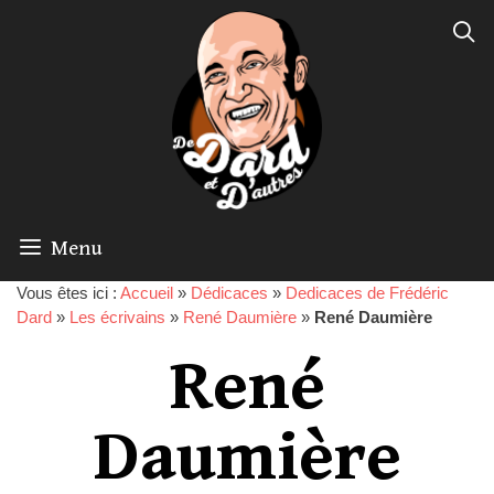
Menu
Vous êtes ici :
Accueil
»
Dédicaces
»
Dedicaces de Frédéric
Dard
»
Les écrivains
»
René Daumière
»
René Daumière
René
Daumière