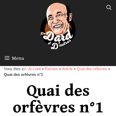
Menu
Vous êtes ici :
Accueil
»
Revues
»
Article
»
Quai des orfèvres
»
Quai des orfèvres n°1
Quai des
orfèvres n°1