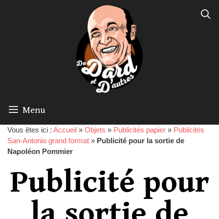
Menu
Vous êtes ici :
Accueil
»
Objets
»
Publicités papier
»
Publicités
San-Antonio grand format
»
Publicité pour la sortie de
Napoléon Pommier
Publicité pour
la sortie de