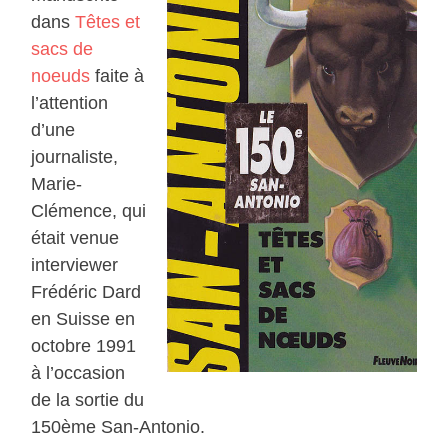
dans
Têtes et
sacs de
noeuds
faite à
l’attention
d’une
journaliste,
Marie-
Clémence, qui
était venue
interviewer
Frédéric Dard
en Suisse en
octobre 1991
à l’occasion
de la sortie du
150ème San-Antonio.