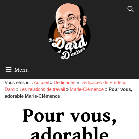
Menu
Vous êtes ici :
Accueil
»
Dédicaces
»
Dedicaces de Frédéric
Dard
»
Les relations de travail
»
Marie-Clémence
»
Pour vous,
adorable Marie-Clémence
Pour vous,
adorable