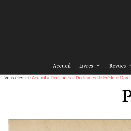
Accueil
Livres
Revues
Vous êtes ici :
Accueil
»
Dédicaces
»
Dedicaces de Frédéric Dard
P