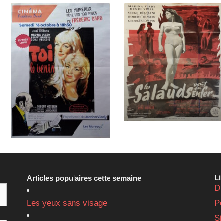
L
Articles populaires cette semaine
D
Les yeux sans visage
P
S