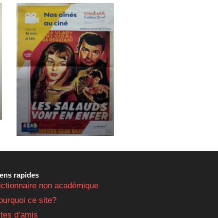
iens rapides
ictionnaire non académique
ourquoi ce site?
ites d’amis