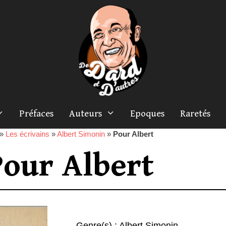
Préfaces
Auteurs
Epoques
Raretés
»
Les écrivains
»
Albert Simonin
»
Pour Albert
our Albert
Genre(s) :
Albert Simonin