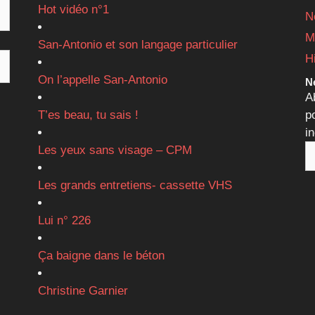
Hot vidéo n°1
N
M
San-Antonio et son langage particulier
H
On l’appelle San-Antonio
Ne
A
T’es beau, tu sais !
p
i
Les yeux sans visage – CPM
Les grands entretiens- cassette VHS
Lui n° 226
Ça baigne dans le béton
Christine Garnier