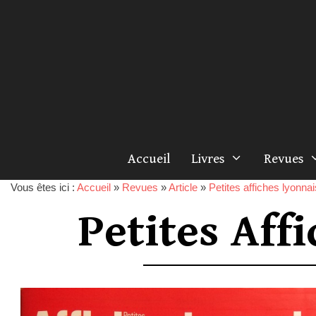
Accueil
Livres
Revues
Vous êtes ici :
Accueil
»
Revues
»
Article
»
Petites affiches lyonna
Petites Aff