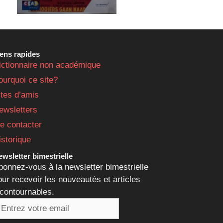
iens rapides
ictionnaire non académique
ourquoi ce site?
ites d’amis
ewsletters
e contacter
istorique
wsletter bimestrielle
bonnez-vous à la newsletter bimestrielle
our recevoir les nouveautés et articles
ncontournables.