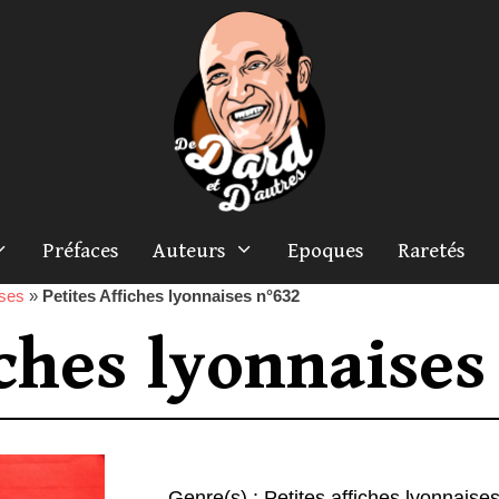
Préfaces
Auteurs
Epoques
Raretés
ises
»
Petites Affiches lyonnaises n°632
iches lyonnaises
Genre(s) :
Petites affiches lyonnaise