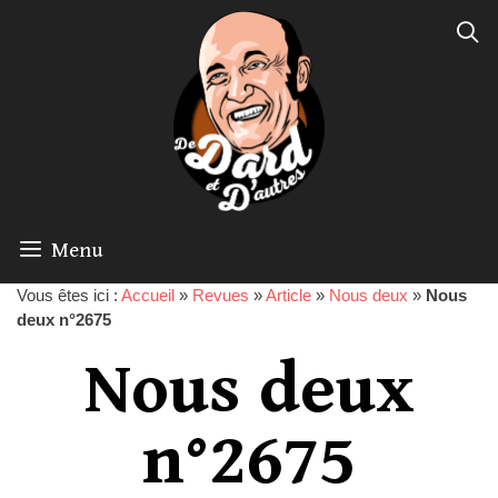
Menu
Vous êtes ici :
Accueil
»
Revues
»
Article
»
Nous deux
»
Nous
deux n°2675
Nous deux
n°2675