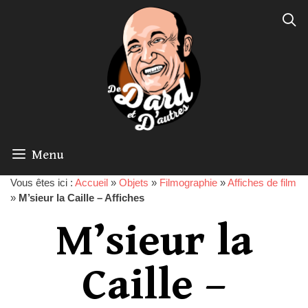
Menu
Vous êtes ici :
Accueil
»
Objets
»
Filmographie
»
Affiches de film
»
M’sieur la Caille – Affiches
M’sieur la
Caille –