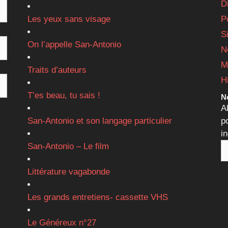
D
Les yeux sans visage
P
S
On l’appelle San-Antonio
N
M
Traits d’auteurs
H
T’es beau, tu sais !
Ne
A
San-Antonio et son langage particulier
p
i
San-Antonio – Le film
Littérature vagabonde
Les grands entretiens- cassette VHS
Le Généreux n°27