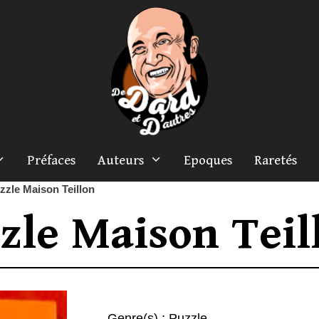
Préfaces
Auteurs
Epoques
Raretés
zzle Maison Teillon
zle Maison Teil
Genre(s) :
Puzzle