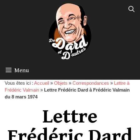
Menu
Vous êtes ici :
Accueil
»
Objets
»
Correspondances
»
Lettre à
Frédéric Valmain
»
Lettre Frédéric Dard à Frédéric Valmain
du 8 mars 1974
Lettre
Frédéric Dard