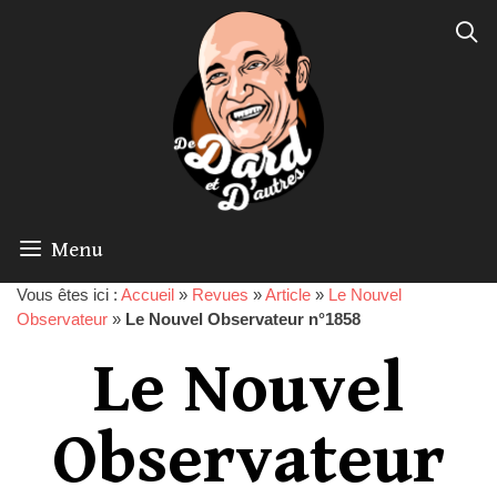
Menu
Vous êtes ici :
Accueil
»
Revues
»
Article
»
Le Nouvel
Observateur
»
Le Nouvel Observateur n°1858
Le Nouvel
Observateur