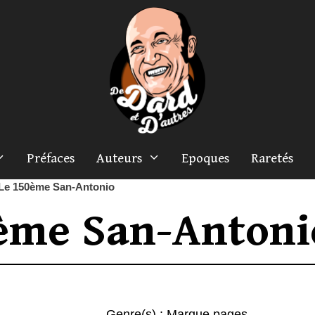
Préfaces
Auteurs
Epoques
Raretés
Le 150ème San-Antonio
ème San-Antoni
Genre(s) :
Marque pages