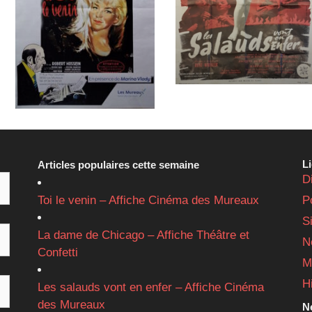
L
Articles populaires cette semaine
D
Toi le venin – Affiche Cinéma des Mureaux
P
S
La dame de Chicago – Affiche Théâtre et
N
Confetti
M
H
Les salauds vont en enfer – Affiche Cinéma
des Mureaux
Ne