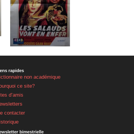
iens rapides
ictionnaire non académique
ourquoi ce site?
ites d’amis
ewsletters
e contacter
istorique
wsletter bimestrielle