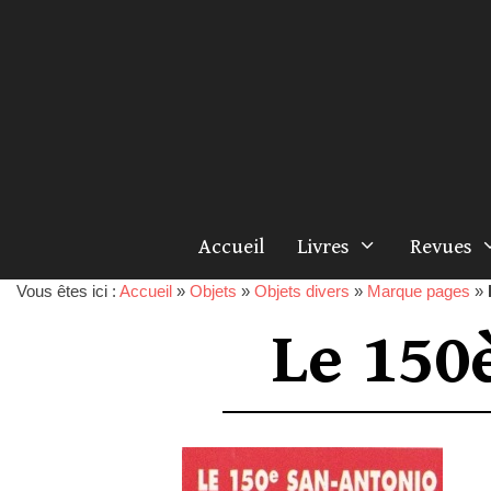
Accueil
Livres
Revues
Vous êtes ici :
Accueil
»
Objets
»
Objets divers
»
Marque pages
»
Le 150