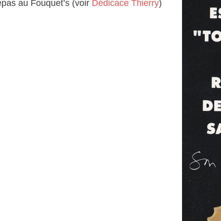
repas au Fouquet’s (voir
Dédicace Thierry
)