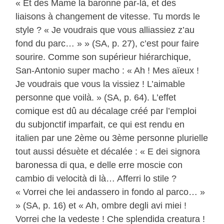
« Et des Mame la baronne par-là, et des
liaisons à changement de vitesse. Tu mords le
style ? « Je voudrais que vous alliassiez z’au
fond du parc… » » (SA, p. 27), c’est pour faire
sourire. Comme son supérieur hiérarchique,
San-Antonio super macho : « Ah ! Mes aïeux !
Je voudrais que vous la vissiez ! L’aimable
personne que voilà. » (SA, p. 64). L’effet
comique est dû au décalage créé par l’emploi
du subjonctif imparfait, ce qui est rendu en
italien par une 2ème ou 3ème personne plurielle
tout aussi désuète et décalée : « E dei signora
baronessa di qua, e delle erre moscie con
cambio di velocità di là… Afferri lo stile ?
« Vorrei che lei andassero in fondo al parco… »
» (SA, p. 16) et « Ah, ombre degli avi miei !
Vorrei che la vedeste ! Che splendida creatura !