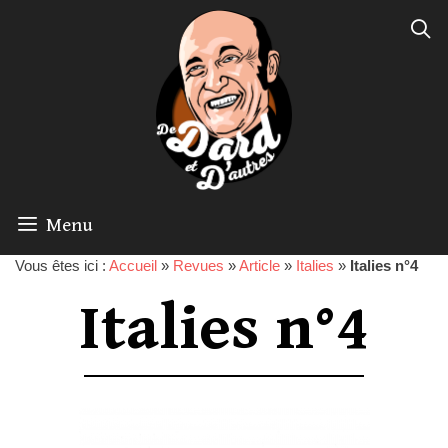
Menu
Vous êtes ici :
Accueil
»
Revues
»
Article
»
Italies
»
Italies n°4
Italies n°4