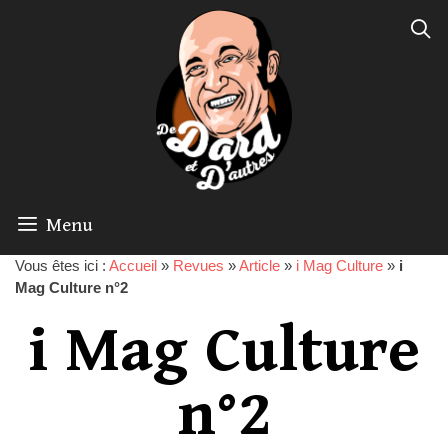
Menu
Vous êtes ici :
Accueil
»
Revues
»
Article
»
i Mag Culture
»
i
Mag Culture n°2
i Mag Culture
n°2