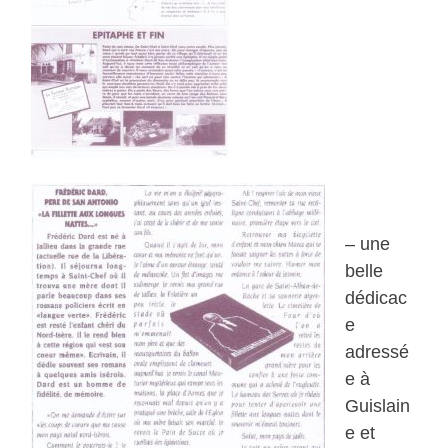
– une
belle
dédicac
e
adressé
e à
Guislain
e et