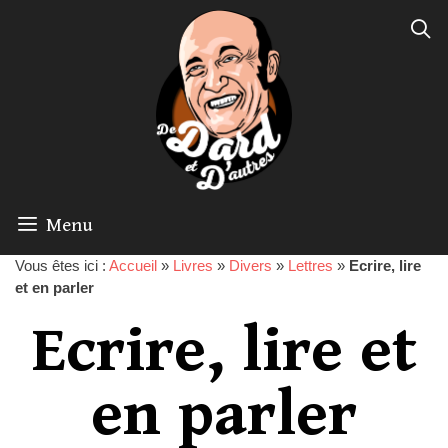
Menu
Vous êtes ici :
Accueil
»
Livres
»
Divers
»
Lettres
»
Ecrire, lire
et en parler
Ecrire, lire et
en parler