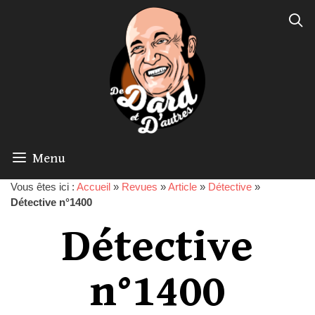
Menu
Vous êtes ici :
Accueil
»
Revues
»
Article
»
Détective
»
Détective n°1400
Détective
n°1400