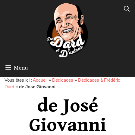
Menu
Vous êtes ici :
Accueil
»
Dédicaces
»
Dédicaces à Frédéric
Dard
»
de José Giovanni
de José
Giovanni