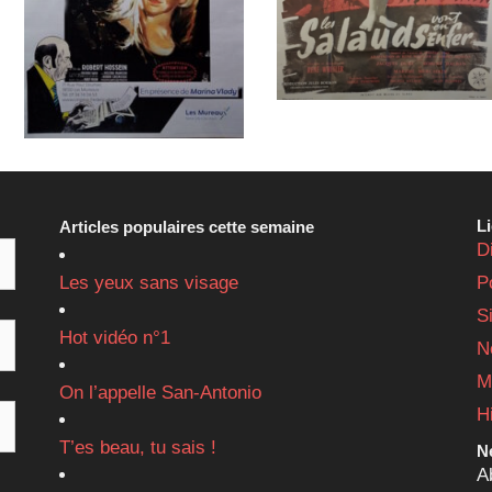
L
Articles populaires cette semaine
D
Les yeux sans visage
P
S
Hot vidéo n°1
N
M
On l’appelle San-Antonio
H
T’es beau, tu sais !
Ne
A