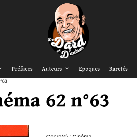
Préfaces
Auteurs
Epoques
Raretés
°63
néma 62 n°63
Genre(s) :
Cinéma