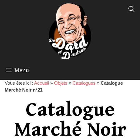
Menu
Vous êtes ici :
Accueil
»
Objets
»
Catalogues
»
Catalogue
Marché Noir n°21
Catalogue
Marché Noir