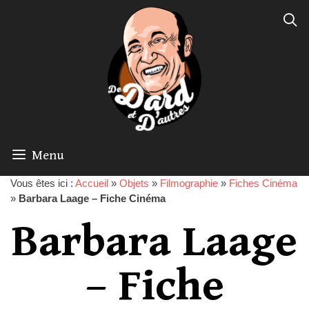
Menu
Vous êtes ici :
Accueil
»
Objets
»
Filmographie
»
Fiches Cinéma
»
Barbara Laage – Fiche Cinéma
Barbara Laage
– Fiche