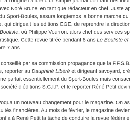
ait à l’origine l’allure d’un simple journal donnant des info
s, avec Noré Brunel en tant que rédacteur en chef. Juste
se du Sport-Boules, assura longtemps la bonne marche d
qui dirigeait les éditions EGE, de reprendre la directio
Bouliste
, où Philippe Vourron, alors chef des services sp
artistique. Cette revue titrée pendant 8 ans
Le Bouliste et
re 7 ans.
 conseillé par sa commission propagande que la F.F.S.B
e, reporter au
Dauphiné Libéré
et dirigeant savoyard, cr
azine parlait essentiellement du Sport-Boules mais consa
société d’éditions S.C.I.P. et le reporter Réné Petit devin
ovoqua un nouveau changement pour le magazine. On ass
ultés financières. Au mois de février, le magazine devie
onfia à René Petit la tâche de conduire la revue fédérale