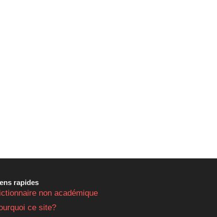
iens rapides
ictionnaire non académique
ourquoi ce site?