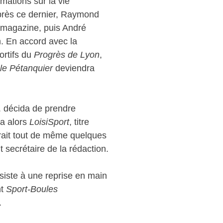
rmations sur la vie
 après ce dernier, Raymond
u magazine, puis André
n. En accord avec la
ortifs du
Progrès de Lyon
,
 le Pétanquier
deviendra
. décida de prendre
éa alors
LoisiSport
, titre
crait tout de même quelques
t secrétaire de la rédaction.
iste à une reprise en main
nt
Sport-Boules
.