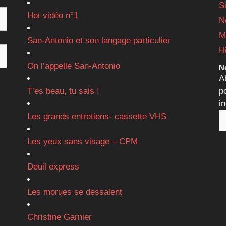
S
Hot vidéo n°1
N
M
San-Antonio et son langage particulier
H
On l’appelle San-Antonio
Ne
A
T’es beau, tu sais !
p
i
Les grands entretiens- cassette VHS
Les yeux sans visage – CPM
Deuil express
Les morues se dessalent
Christine Garnier