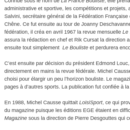
Connue sous le nom de
La France Bouliste
, elle pren
administrative et sportive, les compétitions et projet
Salvini, secrétaire général de la Fédération Françai
Chêne. Ce fut ensuite au tour de Joanny Deschavanne, 
fédération, il créa en avril 1967 la revue mensuelle
Le 
assura la rédaction en chef et Rik Cursat la direction 
ensuite tout simplement
Le Bouliste
et perdurera enco
C’est ensuite par décision du président Edmond Louc,
directement en mains la revue fédérale. Michel Causs
choisi pour élargir un peu l’horizon bouliste. Le mag
pages à d’autres sports. La publication fut confiée à la 
En 1988, Michel Causse quittait
LoisiSport
, ce qui pr
du magazine puisque les éditions EGE étaient en diffic
Magazine
sous la direction de Pierre Desgouttes qui c