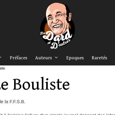
Préfaces
Auteurs
Epoques
Raretés
ste
e Bouliste
e la F.F.S.B.