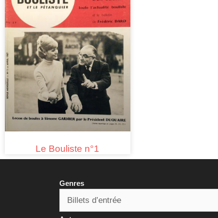
Le Bouliste n°1
Genres