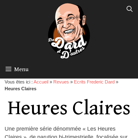
Menu
Vous êtes ici :
Accueil
»
Revues
»
Ecrits Frederic Dard
»
Heures Claires
Heures Claires
Une première série dénommée « Les Heures
Claires » ,de parution bi-trimestrielle, focalisée sur