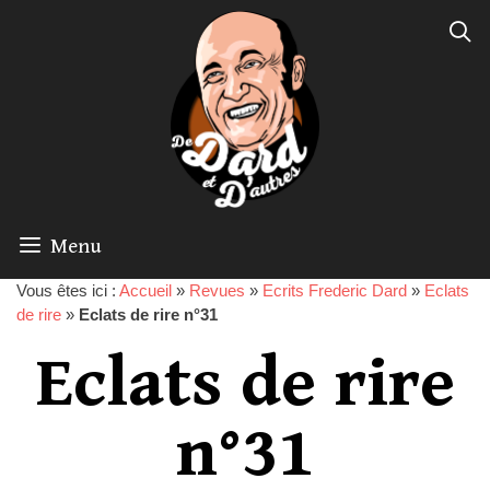
Menu
Vous êtes ici :
Accueil
»
Revues
»
Ecrits Frederic Dard
»
Eclats
de rire
»
Eclats de rire n°31
Eclats de rire
n°31