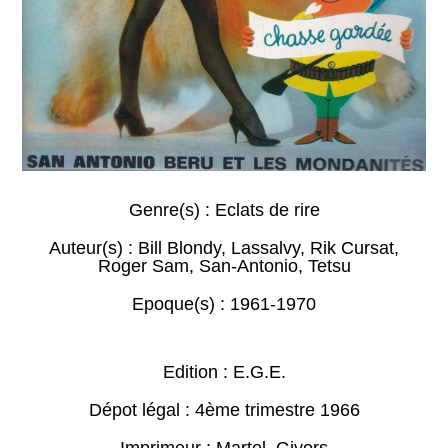
Genre(s) :
Eclats de rire
Auteur(s) :
Bill Blondy
,
Lassalvy
,
Rik Cursat
,
Roger Sam
,
San-Antonio
,
Tetsu
Epoque(s) :
1961-1970
Edition : E.G.E.
Dépot légal : 4ème trimestre 1966
Imprimeur : Martel, Givors