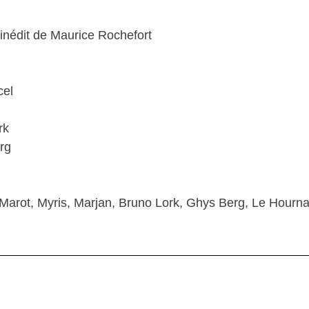
nédit de Maurice Rochefort
cel
rk
rg
el Marot, Myris, Marjan, Bruno Lork, Ghys Berg, Le Hourn