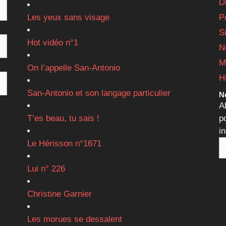
D
Les yeux sans visage
P
S
Hot vidéo n°1
N
M
On l’appelle San-Antonio
H
San-Antonio et son langage particulier
Ne
A
T’es beau, tu sais !
p
i
Le Hérisson n°1671
Lui n° 226
Christine Garnier
Les morues se dessalent