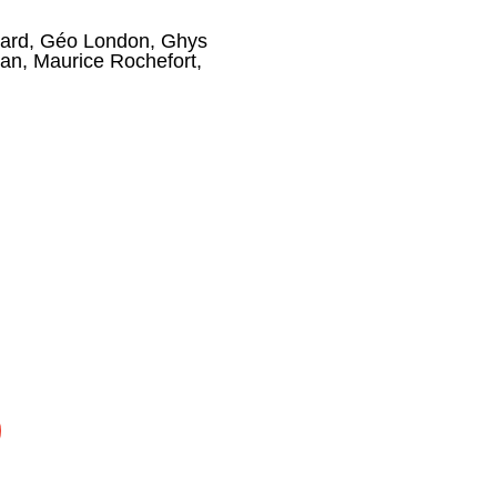
ard
,
Géo London
,
Ghys
jan
,
Maurice Rochefort
,