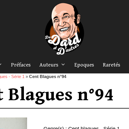
Préfaces
Auteurs
Epoques
Raretés
ues - Série 1
»
Cent Blagues n°94
t Blagues n°94
Genre(s) :
Cent blagues - Série 1