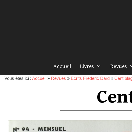
Accueil
Livres
Revues
Vous êtes ici :
Accueil
»
Revues
»
Ecrits Frederic Dard
»
Cent blag
Cen