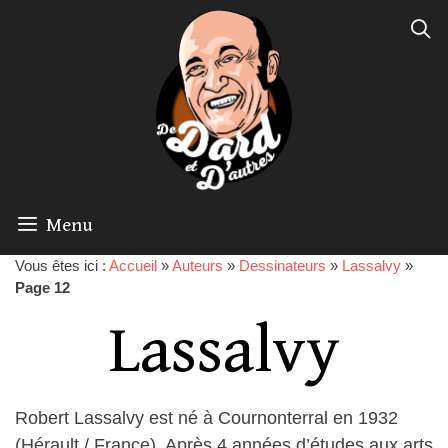
Menu
Vous êtes ici :
Accueil
»
Auteurs
»
Dessinateurs
»
Lassalvy
»
Page 12
Lassalvy
Robert Lassalvy est né à Cournonterral en 1932
(Hérault / France). Après 4 années d’études aux arts