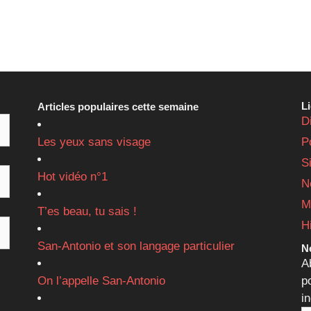
L
Articles populaires cette semaine
D
Les yeux sans visage
P
S
Hot vidéo n°1
N
M
T’es beau, tu sais !
H
San-Antonio et son langage particulier
Ne
A
On l’appelle San-Antonio
p
i