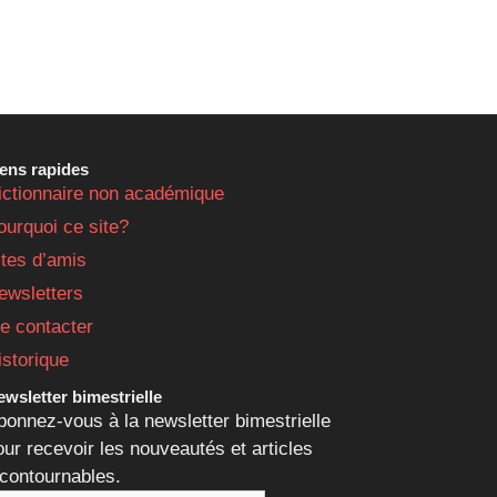
iens rapides
ictionnaire non académique
ourquoi ce site?
ites d’amis
ewsletters
e contacter
istorique
wsletter bimestrielle
bonnez-vous à la newsletter bimestrielle
our recevoir les nouveautés et articles
ncontournables.