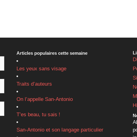
L
Articles populaires cette semaine
D
Les yeux sans visage
P
S
Traits d’auteurs
N
M
On l’appelle San-Antonio
H
T’es beau, tu sais !
Ne
A
San-Antonio et son langage particulier
p