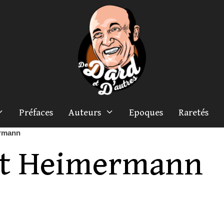
Préfaces
Auteurs
Epoques
Raretés
ermann
ît Heimermann