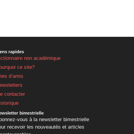
iens rapides
ictionnaire non académique
ourquoi ce site?
ites d’amis
ewsletters
e contacter
istorique
wsletter bimestrielle
bonnez-vous à la newsletter bimestrielle
our recevoir les nouveautés et articles