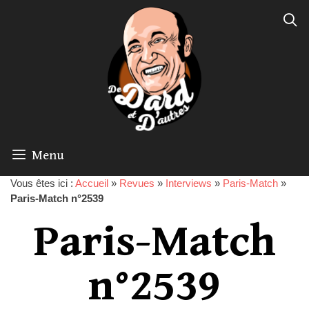
Menu
Vous êtes ici :
Accueil
»
Revues
»
Interviews
»
Paris-Match
»
Paris-Match n°2539
Paris-Match
n°2539