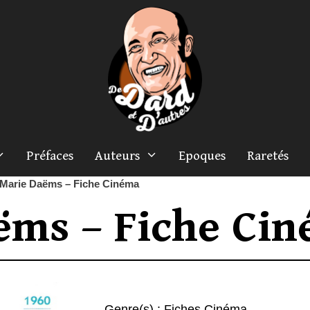
Préfaces
Auteurs
Epoques
Raretés
Marie Daëms – Fiche Cinéma
ëms – Fiche Ci
Genre(s) :
Fiches Cinéma