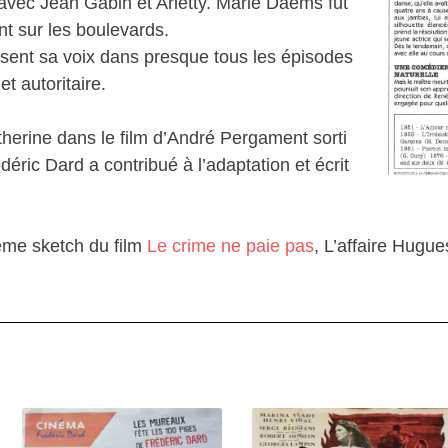
 avec Jean Gabin et Arletty. Marie Daëms fut
nt sur les boulevards.
issent sa voix dans presque tous les épisodes
t autoritaire.
herine dans le film d’André Pergament sorti
déric Dard a contribué à l’adaptation et écrit
2ème sketch du film
Le crime ne paie pas
, L’affaire Hugue