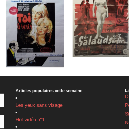
L
Articles populaires cette semaine
D
Les yeux sans visage
P
S
Hot vidéo n°1
N