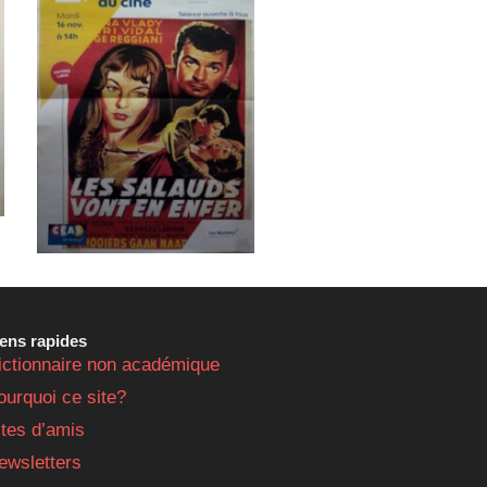
iens rapides
ictionnaire non académique
ourquoi ce site?
ites d’amis
ewsletters