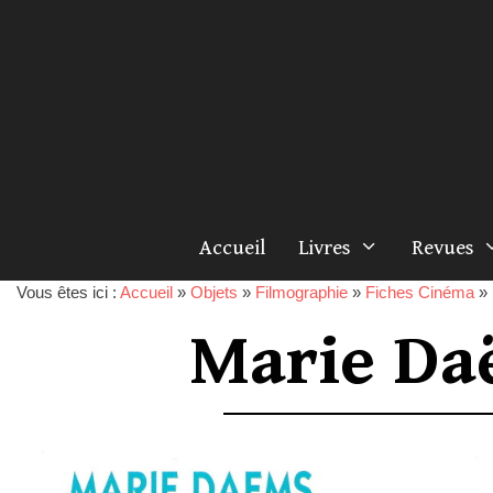
Accueil
Livres
Revues
Vous êtes ici :
Accueil
»
Objets
»
Filmographie
»
Fiches Cinéma
»
Marie Da