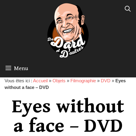
Menu
Vous êtes ici :
Accueil
»
Objets
»
Filmographie
»
DVD
»
Eyes
without a face – DVD
Eyes without
a face – DVD