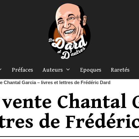
Préfaces
Auteurs
Epoques
Raretés
 Chantal Garcia – livres et lettres de Frédéric Dard
 vente Chantal 
ttres de Frédéri