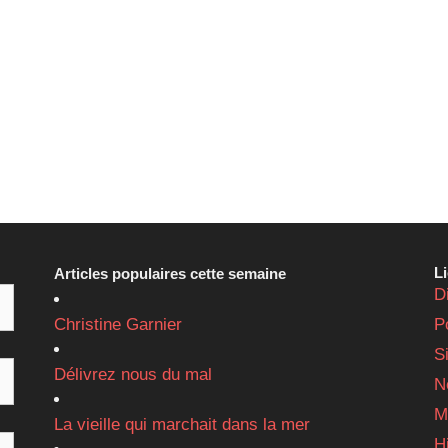
L
Articles populaires cette semaine
D
Christine Garnier
P
S
Délivrez nous du mal
N
M
La vieille qui marchait dans la mer
H