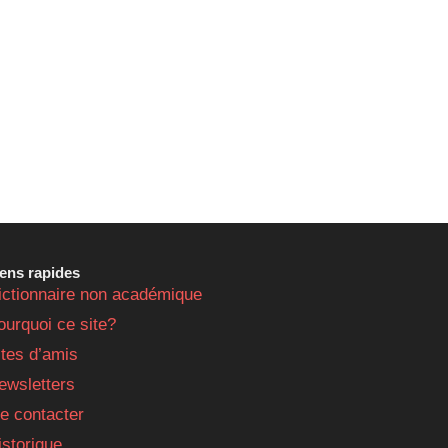
iens rapides
ictionnaire non académique
ourquoi ce site?
ites d’amis
ewsletters
e contacter
istorique