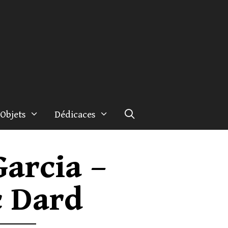
Objets
Dédicaces
Garcia –
c Dard