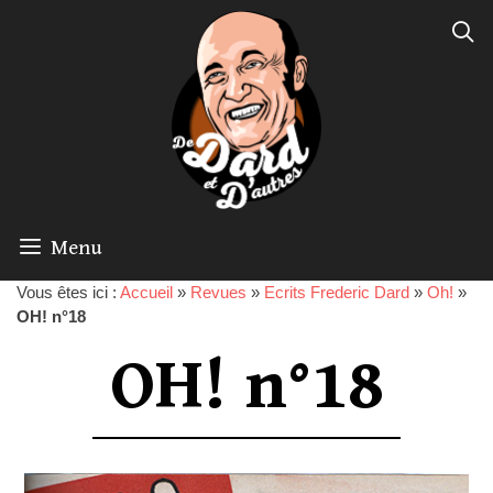
Menu
Vous êtes ici :
Accueil
»
Revues
»
Ecrits Frederic Dard
»
Oh!
»
OH! n°18
OH! n°18