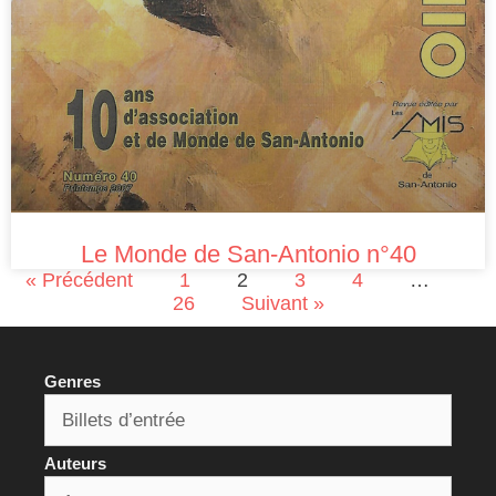
Le Monde de San-Antonio n°40
« Précédent
1
2
3
4
…
26
Suivant »
Genres
Auteurs