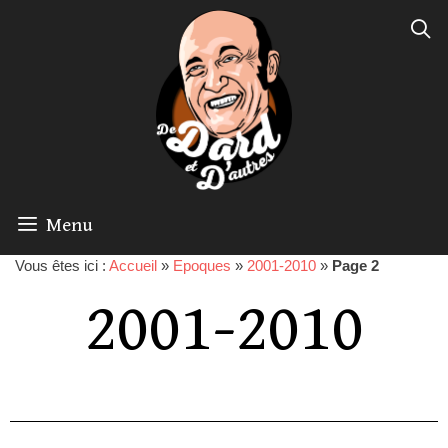
Menu
Vous êtes ici :
Accueil
»
Epoques
»
2001-2010
»
Page 2
2001-2010