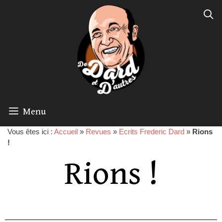
Menu
Vous êtes ici :
Accueil
»
Revues
»
Ecrits Frederic Dard
»
Rions
!
Rions !