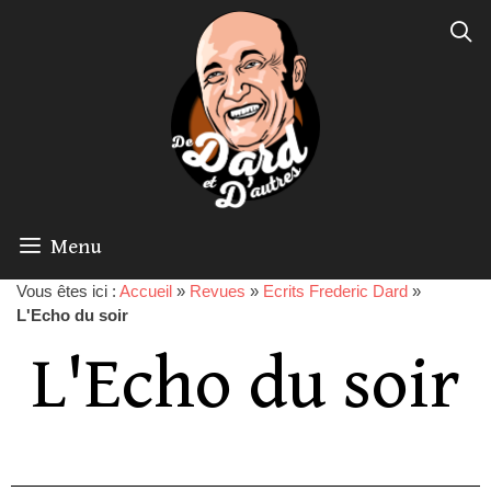
Menu
Vous êtes ici :
Accueil
»
Revues
»
Ecrits Frederic Dard
»
L'Echo du soir
L'Echo du soir