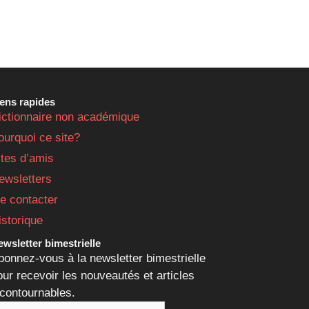
iens rapides
ictionnaire non académique
ourquoi ce site?
ites d’amis
ewsletters
e contacter
istorique
wsletter bimestrielle
bonnez-vous à la newsletter bimestrielle
our recevoir les nouveautés et articles
ncontournables.