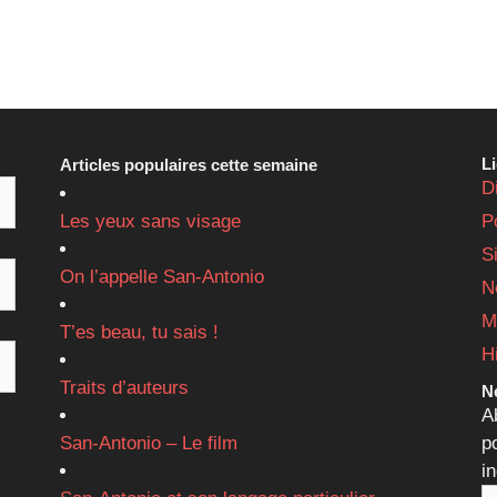
L
Articles populaires cette semaine
D
Les yeux sans visage
P
S
On l’appelle San-Antonio
N
M
T’es beau, tu sais !
H
Traits d’auteurs
Ne
A
San-Antonio – Le film
p
i